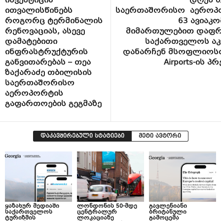
ინვესტიცია
დღეს 
ითვალისწინებს
საერთაშორისო აეროპ
როგორც ტერმინალის
63 ავიაკო
რენოვაციას, ასევე
მიმართულებით დაფრ
დამატებითი
საქართველოს აკ
ინფრასტრუქტურის
დანარჩენ მსოფლიოსთ
განვითარებას – თეა
Airports-ის პ
ზაქარაძე თბილისის
საერთაშორისო
აეროპორტის
გაფართოების გეგმაზე
დაკავშირებული სტატიები
მეტი ავტორი
ყაზახურ მედიაში
ლონდონის 50-მდე
გავლენიანი
საქართველოს
ცენტრალურ
ბრიტანული
ტურიზმის
ლოკაციაზე
გამოცემა