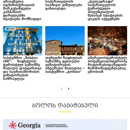
ეროვნული
საქართველოს
„ტელეგრაფი“
ადმინისტრაციის
საიმიჯო ვიზუალები
საქართველოს
მარკეტინგული
განთავსდა
ტურისტული
კამპანიის
პოტენციალის
ფარგლებში
შესახებ სტატიების
სტატიები მომზადდა
ციკლს აქვეყნებს
სასტუმრო „მესტია
თუშეთში ზაფხულის
იმერეთისტურისტულ
ინნ“: ზაფხულის
სეზონზე უცხოელი
პოტენციალსტუროპე
ტურისტულ სეზონზე
ვიზიტორების
რატორებიდამედიის
მაღალი დატვირთვა
ინტერესი მაღალია –
წარმომადგენლებიე
და საერთაშორისო
სასტუმრო „გონთა“
ცნობიან
ვიზიტორების
სიმრავლეა
ᲑᲝᲚᲝᲡ ᲓᲐᲛᲐᲢᲔᲑᲣᲚᲘ