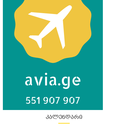
ᲙᲐᲚᲔᲜᲓᲐᲠᲘ