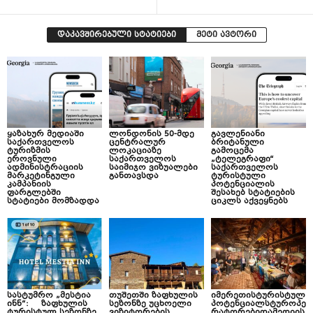
დაკავშირებული სტატიები
მეტი ავტორი
ყაზახურ მედიაში
ლონდონის 50-მდე
გავლენიანი
საქართველოს
ცენტრალურ
ბრიტანული
ტურიზმის
ლოკაციაზე
გამოცემა
ეროვნული
საქართველოს
„ტელეგრაფი“
ადმინისტრაციის
საიმიჯო ვიზუალები
საქართველოს
მარკეტინგული
განთავსდა
ტურისტული
კამპანიის
პოტენციალის
ფარგლებში
შესახებ სტატიების
სტატიები მომზადდა
ციკლს აქვეყნებს
სასტუმრო „მესტია
თუშეთში ზაფხულის
იმერეთისტურისტულ
ინნ“: ზაფხულის
სეზონზე უცხოელი
პოტენციალსტუროპე
ტურისტულ სეზონზე
ვიზიტორების
რატორებიდამედიის