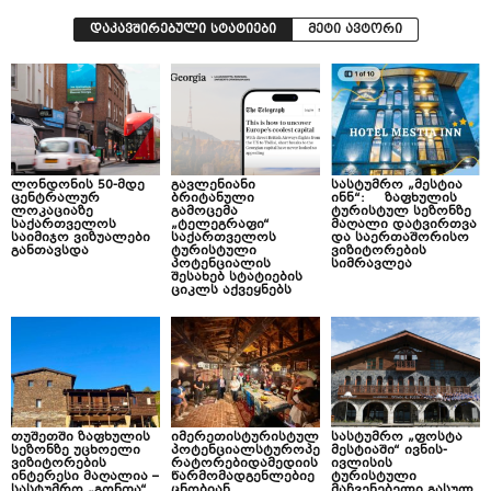
დაკავშირებული სტატიები
მეტი ავტორი
ლონდონის 50-მდე
გავლენიანი
სასტუმრო „მესტია
ცენტრალურ
ბრიტანული
ინნ“: ზაფხულის
ლოკაციაზე
გამოცემა
ტურისტულ სეზონზე
საქართველოს
„ტელეგრაფი“
მაღალი დატვირთვა
საიმიჯო ვიზუალები
საქართველოს
და საერთაშორისო
განთავსდა
ტურისტული
ვიზიტორების
პოტენციალის
სიმრავლეა
შესახებ სტატიების
ციკლს აქვეყნებს
თუშეთში ზაფხულის
იმერეთისტურისტულ
სასტუმრო „ფოსტა
სეზონზე უცხოელი
პოტენციალსტუროპე
მესტიაში“ ივნის-
ვიზიტორების
რატორებიდამედიის
ივლისის
ინტერესი მაღალია –
წარმომადგენლებიე
ტურისტული
სასტუმრო „გონთა“
ცნობიან
მაჩვენებელი გასულ