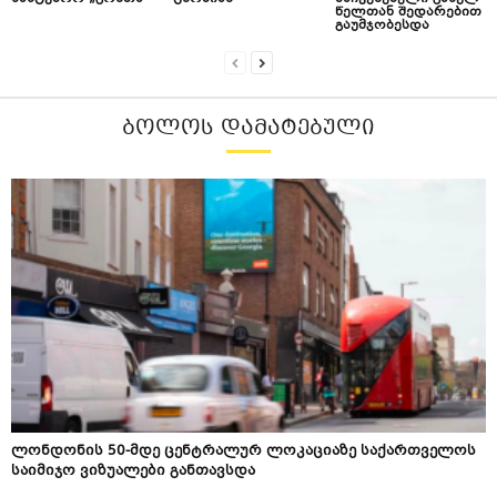
წელთან შედარებით
გაუმჯობესდა
ᲑᲝᲚᲝᲡ ᲓᲐᲛᲐᲢᲔᲑᲣᲚᲘ
ლონდონის 50-მდე ცენტრალურ ლოკაციაზე საქართველოს
საიმიჯო ვიზუალები განთავსდა