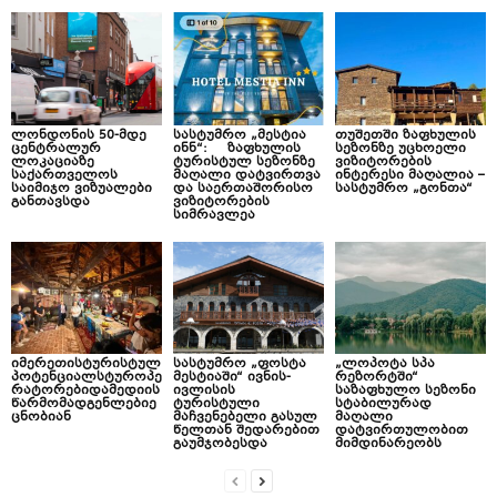
ლონდონის 50-მდე
სასტუმრო „მესტია
თუშეთში ზაფხულის
ცენტრალურ
ინნ“: ზაფხულის
სეზონზე უცხოელი
ლოკაციაზე
ტურისტულ სეზონზე
ვიზიტორების
საქართველოს
მაღალი დატვირთვა
ინტერესი მაღალია –
საიმიჯო ვიზუალები
და საერთაშორისო
სასტუმრო „გონთა“
განთავსდა
ვიზიტორების
სიმრავლეა
იმერეთისტურისტულ
სასტუმრო „ფოსტა
„ლოპოტა სპა
პოტენციალსტუროპე
მესტიაში“ ივნის-
რეზორტში“
რატორებიდამედიის
ივლისის
საზაფხულო სეზონი
წარმომადგენლებიე
ტურისტული
სტაბილურად
ცნობიან
მაჩვენებელი გასულ
მაღალი
წელთან შედარებით
დატვირთულობით
გაუმჯობესდა
მიმდინარეობს