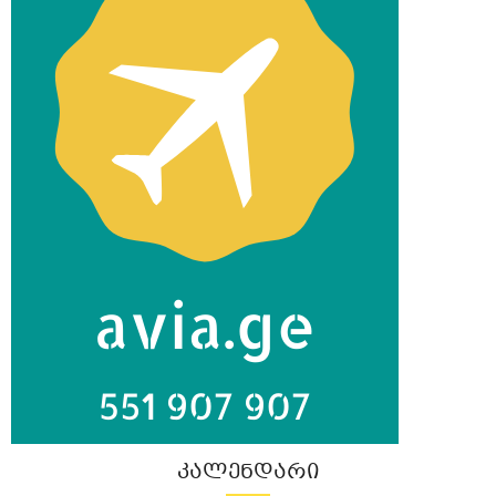
ᲙᲐᲚᲔᲜᲓᲐᲠᲘ