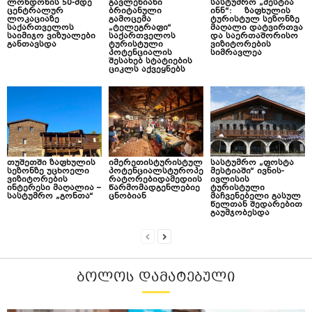
ლონდონის 50-მდე
გავლენიანი
სასტუმრო „მესტია
ცენტრალურ
ბრიტანული
ინნ“: ზაფხულის
ლოკაციაზე
გამოცემა
ტურისტულ სეზონზე
საქართველოს
„ტელეგრაფი“
მაღალი დატვირთვა
საიმიჯო ვიზუალები
საქართველოს
და საერთაშორისო
განთავსდა
ტურისტული
ვიზიტორების
პოტენციალის
სიმრავლეა
შესახებ სტატიების
ციკლს აქვეყნებს
თუშეთში ზაფხულის
იმერეთისტურისტულ
სასტუმრო „ფოსტა
სეზონზე უცხოელი
პოტენციალსტუროპე
მესტიაში“ ივნის-
ვიზიტორების
რატორებიდამედიის
ივლისის
ინტერესი მაღალია –
წარმომადგენლებიე
ტურისტული
სასტუმრო „გონთა“
ცნობიან
მაჩვენებელი გასულ
წელთან შედარებით
გაუმჯობესდა
ᲑᲝᲚᲝᲡ ᲓᲐᲛᲐᲢᲔᲑᲣᲚᲘ