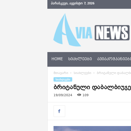
ᲞᲐᲠᲐᲡᲙᲔᲕᲘ, ᲐᲒᲕᲘᲡᲢᲝ 7, 2026
A
v
i
a
N
e
w
s
HOME
ᲡᲘᲐᲮᲚᲔᲔᲑᲘ
ᲐᲕᲘᲐᲙᲝᲛᲞᲐᲜᲘᲔᲑ
.
g
მთავარი
სიახლეები
ბრიტანული დაბალბიუ
e
ᲡᲘᲐᲮᲚᲔᲔᲑᲘ
ბრიტანული დაბალბიუჯეტ
19/09/2024
109