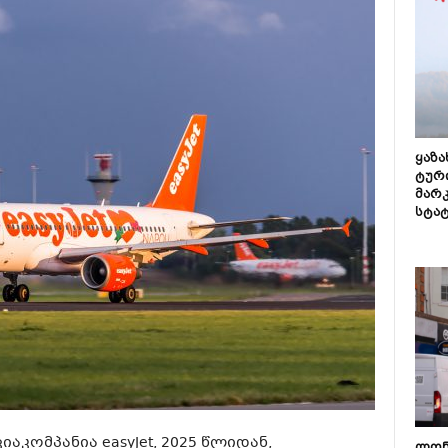
ყაზ
ტურ
მარ
სტა
კომპანია easyJet, 2025 წლიდან,