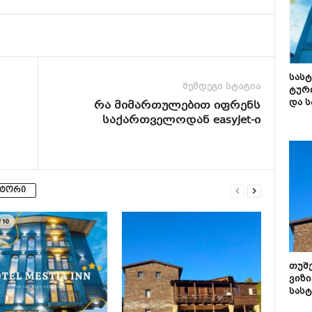
სას
შემდეგი სტატია
ტურ
და ს
რა მიმართულებით იფრენს
საქართველოდან easyJet-ი
ვტორი
თუშ
ვიზი
სას