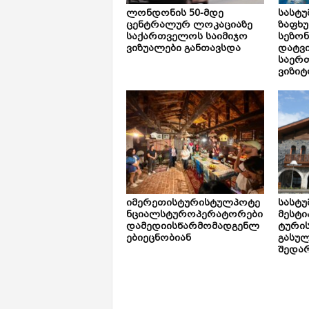
ლონდონის 50-მდე
სასტუ
ცენტრალურ ლოკაციაზე
ზაფხ
საქართველოს საიმიჯო
სეზონ
ვიზუალები განთავსდა
დატვ
საერ
ვიზიტ
იმერეთისტურისტულპოტე
სასტ
ნციალსტუროპერატორები
მესტი
დამედიისწარმომადგენლ
ტურის
ებიეცნობიან
გასუ
შედარ