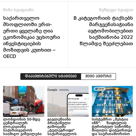
წინა სტატიაში
შემდეგი სტატია
საქართველო
B კატეგორიის ტაქსებს
მსოფლიოში ერთ-
მარჯვენასაჭიანი
ერთი ყველაზე ღია
ავტომობილებით
ეკონომიკაა უცხოური
საქმიანობა 2022
ინვესტიციების
წლამდე შეეძლებათ
მოზიდვის კუთხით –
OECD
დაკავშირებული სტატიები
მეტი ავტორი
ლონდონის 50-მდე
გავლენიანი
სასტუმრო „მესტია
ცენტრალურ
ბრიტანული
ინნ“: ზაფხულის
ლოკაციაზე
გამოცემა
ტურისტულ სეზონზე
საქართველოს
„ტელეგრაფი“
მაღალი დატვირთვა
საიმიჯო ვიზუალები
საქართველოს
და საერთაშორისო