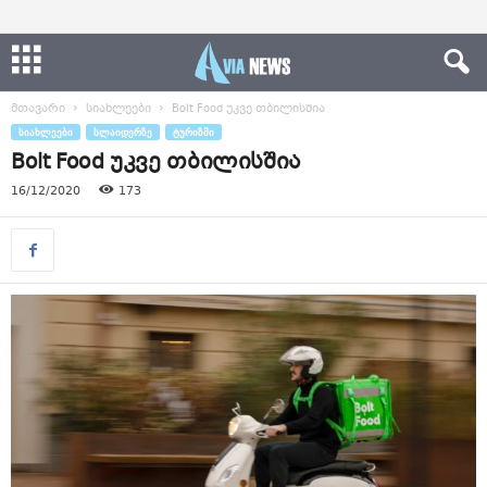
მთავარი
სიახლეები
Bolt Food უკვე თბილისშია
ᲡᲘᲐᲮᲚᲔᲔᲑᲘ
ᲡᲚᲐᲘᲓᲔᲠᲖᲔ
ᲢᲣᲠᲘᲖᲛᲘ
Bolt Food უკვე თბილისშია
16/12/2020
173