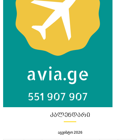
ᲙᲐᲚᲔᲜᲓᲐᲠᲘ
აგვისტო 2026