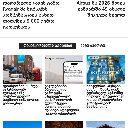
დაღვრილი ყავის გამო
Airbus-მა 2026 წლის
Ryanair-მა მგზავრს
იანვარში 49 ახალი
კომპენსაციის სახით
შეკვეთა მიიღო
თითქმის 5 000 ევრო
გადაუხადა
დაკავშირებული სტატიები
მეტი ავტორი
ლონდონის 50-მდე
გავლენიანი
სასტუმრო „მესტია
ცენტრალურ
ბრიტანული
ინნ“: ზაფხულის
ლოკაციაზე
გამოცემა
ტურისტულ სეზონზე
საქართველოს
„ტელეგრაფი“
მაღალი დატვირთვა
საიმიჯო ვიზუალები
საქართველოს
და საერთაშორისო
განთავსდა
ტურისტული
ვიზიტორების
პოტენციალის
სიმრავლეა
შესახებ სტატიების
ციკლს აქვეყნებს