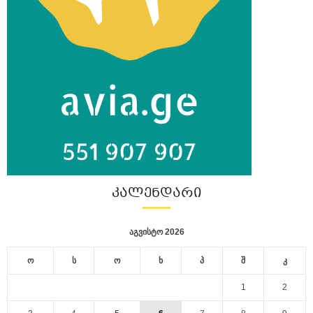
ᲙᲐᲚᲔᲜᲓᲐᲠᲘ
აგვისტო 2026
ო
ს
ო
ხ
პ
შ
კ
1
2