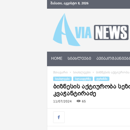
ᲨᲐᲑᲐᲗᲘ, ᲐᲒᲕᲘᲡᲢᲝ 8, 2026
A
v
i
a
N
e
w
s
HOME
ᲡᲘᲐᲮᲚᲔᲔᲑᲘ
ᲐᲕᲘᲐᲙᲝᲛᲞᲐᲜᲘᲔᲑ
.
g
მთავარი
სიახლეები
ბიზნესის აქტიურობა
e
ᲡᲘᲐᲮᲚᲔᲔᲑᲘ
ᲡᲚᲐᲘᲓᲔᲠᲖᲔ
ᲢᲣᲠᲘᲖᲛᲘ
ბიზნესის აქტიურობა სეზ
კვაჭანტირაძე
11/07/2024
65