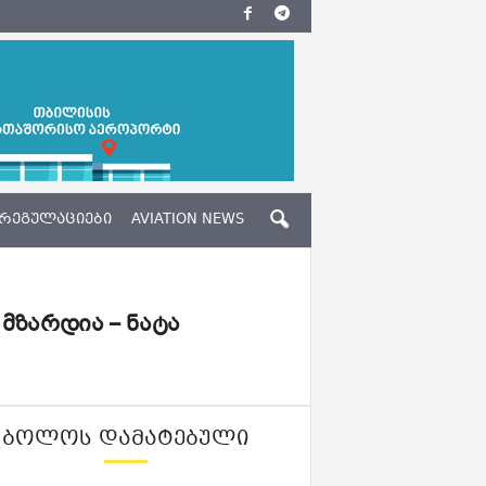
ᲠᲔᲒᲣᲚᲐᲪᲘᲔᲑᲘ
AVIATION NEWS
მზარდია – ნატა
ᲑᲝᲚᲝᲡ ᲓᲐᲛᲐᲢᲔᲑᲣᲚᲘ