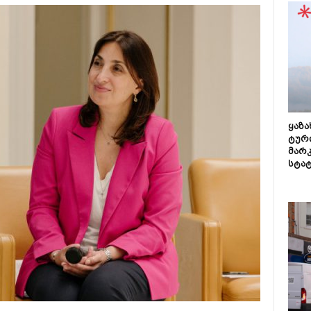
ყაზ
ტურ
მარ
სტა