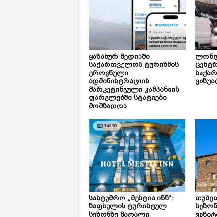
ყაზახურ მედიაში
ლონდ
საქართველოს ტურიზმის
ცენტ
ეროვნული
საქა
ადმინისტრაციის
ვიზუა
მარკეტინგული კამპანიის
ფარგლებში სტატიები
მომზადდა
სასტუმრო „მესტია ინნ“:
თუშე
ზაფხულის ტურისტულ
სეზონ
სეზონზე მაღალი
ვიზიტ