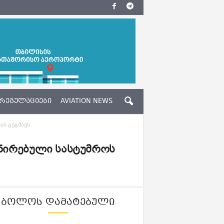
ᲠᲔᲒᲣᲚᲐᲪᲘᲔᲑᲘ
AVIATION NEWS
ას გეგმავს
მბინირებული სასტუმროს
ᲑᲝᲚᲝᲡ ᲓᲐᲛᲐᲢᲔᲑᲣᲚᲘ