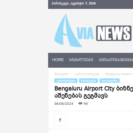
ᲞᲐᲠᲐᲡᲙᲔᲕᲘ, ᲐᲒᲕᲘᲡᲢᲝ 7, 2026
A
v
i
a
N
e
w
s
HOME
ᲡᲘᲐᲮᲚᲔᲔᲑᲘ
ᲐᲕᲘᲐᲙᲝᲛᲞᲐᲜᲘᲔᲑ
.
g
მთავარი
აეროპორტები
Bengaluru Airpo
e
ᲐᲔᲠᲝᲞᲝᲠᲢᲔᲑᲘ
ᲡᲘᲐᲮᲚᲔᲔᲑᲘ
ᲡᲚᲐᲘᲓᲔᲠᲖᲔ
Bengaluru Airport City 
აშენებას გეგმავს
06/06/2024
94