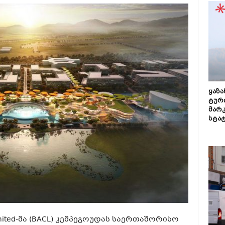
ყაზ
ტურ
მარ
სტა
 Limited-მა (BACL) კემპეგოუდას საერთაშორისო