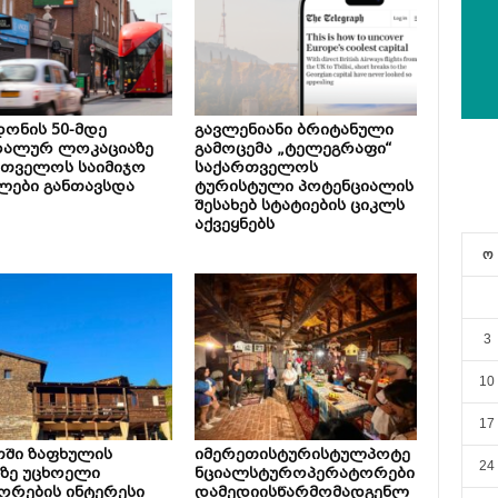
ონის 50-მდე
გავლენიანი ბრიტანული
რალურ ლოკაციაზე
გამოცემა „ტელეგრაფი“
რთველოს საიმიჯო
საქართველოს
ლები განთავსდა
ტურისტული პოტენციალის
შესახებ სტატიების ციკლს
აქვეყნებს
ო
3
10
17
თში ზაფხულის
იმერეთისტურისტულპოტე
24
ზე უცხოელი
ნციალსტუროპერატორები
ორების ინტერესი
დამედიისწარმომადგენლ