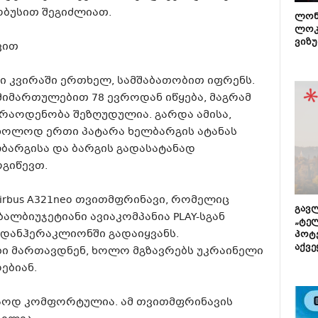
ბუსით შეგიძლიათ.
ლონ
ლოკ
ვიზუ
ვით
 კვირაში ერთხელ, სამშაბათობით იფრენს.
მიმართულებით 78 ევროდან იწყება, მაგრამ
რაოდენობა შეზღუდულია. გარდა ამისა,
ხოლოდ ერთი პატარა ხელბარგის ატანას
ბარგისა
და ბარგის გადასატანად
ოგიწევთ.
irbus A321neo თვითმფრინავი, რომელიც
გავლ
ბალბიუჯეტიანი ავიაკომპანია
PLAY-სგან
„ტე
იდან
ჰერაკლიონში გადაიყვანს.
პოტე
აქვე
ი მართავდნენ, ხოლო მგზავრებს უკრაინელი
ებიან.
აოდ კომფორტულია. ამ თვითმფრინავის