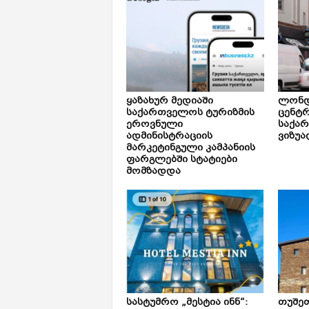
ყაზახურ მედიაში
ლონდ
საქართველოს ტურიზმის
ცენტ
ეროვნული
საქა
ადმინისტრაციის
ვიზუა
მარკეტინგული კამპანიის
ფარგლებში სტატიები
მომზადდა
სასტუმრო „მესტია ინნ“:
თუშე