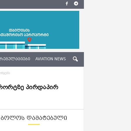
ᲠᲔᲒᲣᲚᲐᲪᲘᲔᲑᲘ
AVIATION NEWS
იწყებს
ურორტზე პირდაპირ
ᲑᲝᲚᲝᲡ ᲓᲐᲛᲐᲢᲔᲑᲣᲚᲘ