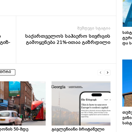
შემდეგი სტატია
სას
ი
საქართველოს საჰაერო სივრცის
ტურ
გიზ-
გამოყენება 21%-ითაა გაზრდილი
და ს
ვტორი
თუშ
ვიზი
სას
ონის 50-მდე
გავლენიანი ბრიტანული