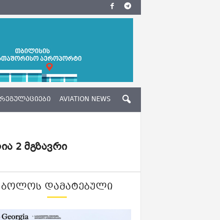
ᲠᲔᲒᲣᲚᲐᲪᲘᲔᲑᲘ
AVIATION NEWS
ია 2 მგზავრი
ᲑᲝᲚᲝᲡ ᲓᲐᲛᲐᲢᲔᲑᲣᲚᲘ