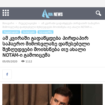
მთავარი
რეგულაციები
ამ კვირაში გადაწყდება პირდაპირ საჰაერო
მიმოსვლაზე დაწესებული შეზღუდვები მოიხსნება თუ ახალი NOTAM-ი...
ᲠᲔᲒᲣᲚᲐᲪᲘᲔᲑᲘ
ᲡᲘᲐᲮᲚᲔᲔᲑᲘ
ᲡᲚᲐᲘᲓᲔᲠᲖᲔ
ამ კვირაში გადაწყდება პირდაპირ
საჰაერო მიმოსვლაზე დაწესებული
შეზღუდვები მოიხსნება თუ ახალი
NOTAM-ი გამოიცემა
05/05/2020
1112