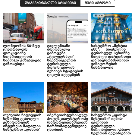
დაკავშირებული სტატიები
მეტი ავტორი
ლონდონის 50-მდე
გავლენიანი
სასტუმრო „მესტია
ცენტრალურ
ბრიტანული
ინნ“: ზაფხულის
ლოკაციაზე
გამოცემა
ტურისტულ სეზონზე
საქართველოს
„ტელეგრაფი“
მაღალი დატვირთვა
საიმიჯო ვიზუალები
საქართველოს
და საერთაშორისო
განთავსდა
ტურისტული
ვიზიტორების
პოტენციალის
სიმრავლეა
შესახებ სტატიების
ციკლს აქვეყნებს
თუშეთში ზაფხულის
იმერეთისტურისტულ
სასტუმრო „ფოსტა
სეზონზე უცხოელი
პოტენციალსტუროპე
მესტიაში“ ივნის-
ვიზიტორების
რატორებიდამედიის
ივლისის
ინტერესი მაღალია –
წარმომადგენლებიე
ტურისტული
სასტუმრო „გონთა“
ცნობიან
მაჩვენებელი გასულ
წელთან შედარებით