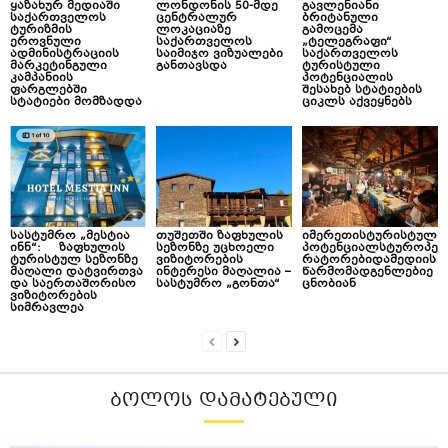
ყაზახურ მედიაში
ლონდონის 50-მდე
გავლენიანი
საქართველოს
ცენტრალურ
ბრიტანული
ტურიზმის
ლოკაციაზე
გამოცემა
ეროვნული
საქართველოს
„ტელეგრაფი“
ადმინისტრაციის
საიმიჯო ვიზუალები
საქართველოს
მარკეტინგული
განთავსდა
ტურისტული
კამპანიის
პოტენციალის
ფარგლებში
შესახებ სტატიების
სტატიები მომზადდა
ციკლს აქვეყნებს
სასტუმრო „მესტია
თუშეთში ზაფხულის
იმერეთისტურისტულ
ინნ“: ზაფხულის
სეზონზე უცხოელი
პოტენციალსტუროპე
ტურისტულ სეზონზე
ვიზიტორების
რატორებიდამედიის
მაღალი დატვირთვა
ინტერესი მაღალია –
წარმომადგენლებიე
და საერთაშორისო
სასტუმრო „გონთა“
ცნობიან
ვიზიტორების
სიმრავლეა
ᲑᲝᲚᲝᲡ ᲓᲐᲛᲐᲢᲔᲑᲣᲚᲘ