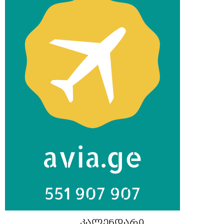
ᲙᲐᲚᲔᲜᲓᲐᲠᲘ