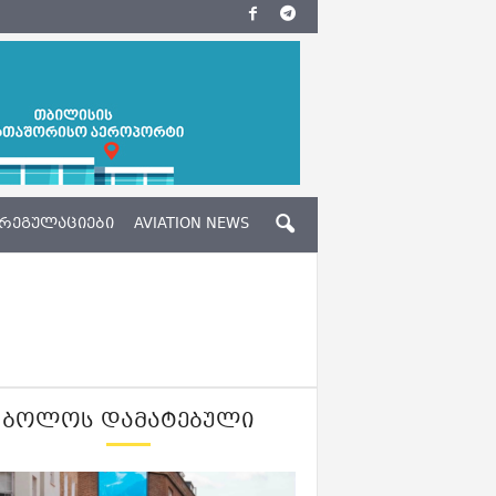
ᲠᲔᲒᲣᲚᲐᲪᲘᲔᲑᲘ
AVIATION NEWS
ᲑᲝᲚᲝᲡ ᲓᲐᲛᲐᲢᲔᲑᲣᲚᲘ