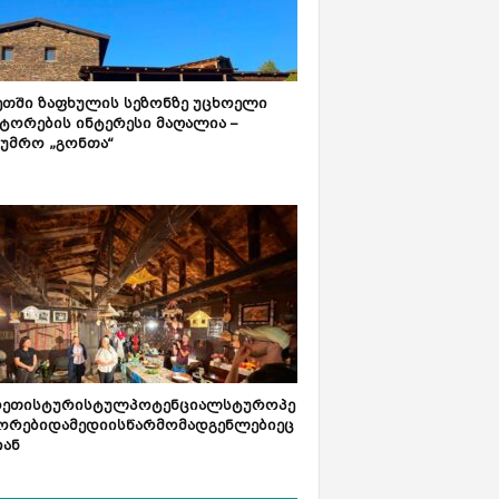
ეთში ზაფხულის სეზონზე უცხოელი
ტორების ინტერესი მაღალია –
ტუმრო „გონთა“
რეთისტურისტულპოტენციალსტუროპე
ორებიდამედიისწარმომადგენლებიეც
იან