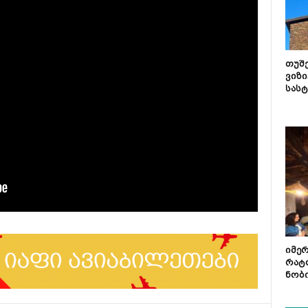
თუშ
ვიზი
სას
იმე
რატ
ნობ