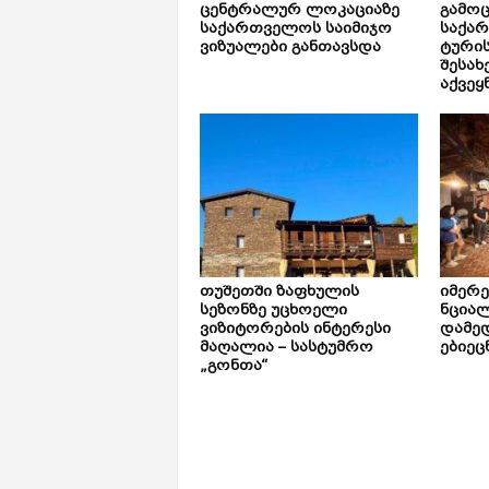
ცენტრალურ ლოკაციაზე
გამოც
საქართველოს საიმიჯო
საქა
ვიზუალები განთავსდა
ტური
შესახ
აქვეყ
თუშეთში ზაფხულის
იმერ
სეზონზე უცხოელი
ნცია
ვიზიტორების ინტერესი
დამე
მაღალია – სასტუმრო
ებიეც
„გონთა“