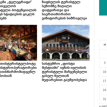
ემა „ტელეგრაფი“
ზაფხულის ტურისტულ
რთველოს
სეზონზე მაღალი
სტული პოტენციალის
დატვირთვა და
ებ სტატიების ციკლს
საერთაშორისო
ნებს
ვიზიტორების სიმრავლეა
ო
3
ეთისტურისტულპოტე
სასტუმრო „ფოსტა
ლსტუროპერატორები
მესტიაში“ ივნის-ივლისის
დიისწარმომადგენლ
ტურისტული მაჩვენებელი
10
ნობიან
გასულ წელთან
შედარებით გაუმჯობესდა
17
24
31
« ივ