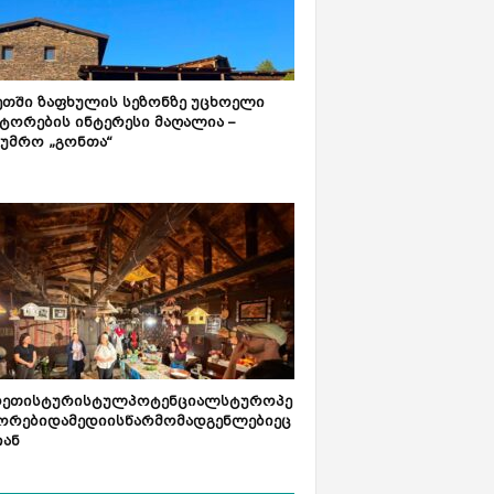
ეთში ზაფხულის სეზონზე უცხოელი
ტორების ინტერესი მაღალია –
ტუმრო „გონთა“
რეთისტურისტულპოტენციალსტუროპე
ორებიდამედიისწარმომადგენლებიეც
იან