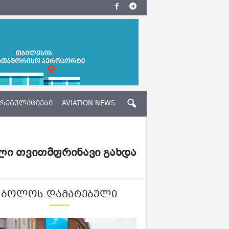
ᲠᲔᲒᲣᲚᲐᲪᲘᲔᲑᲘ
AVIATION NEWS
ული თვითმფრინავი გახდა
ᲑᲝᲚᲝᲡ ᲓᲐᲛᲐᲢᲔᲑᲣᲚᲘ