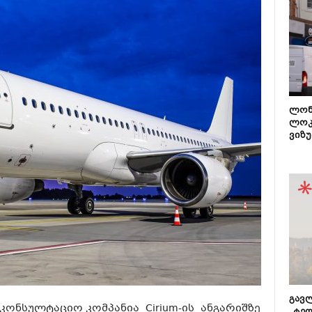
ლონ
ლოკ
ვიზუ
გავლ
აკონსულტაციო კომპანია Cirium-ის ანგარიშზე