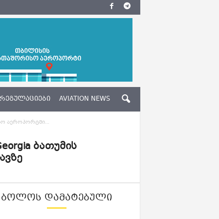
ᲠᲔᲒᲣᲚᲐᲪᲘᲔᲑᲘ
AVIATION NEWS
სო აეროპორტში...
eorgia ბათუმის
ავზე
ᲑᲝᲚᲝᲡ ᲓᲐᲛᲐᲢᲔᲑᲣᲚᲘ