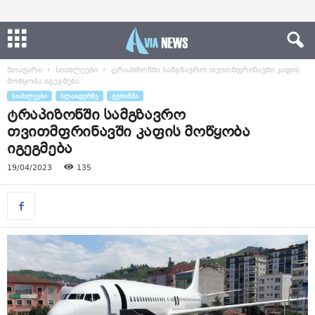
მთავარი
სიახლეები
ტრაპიზონში სამგზავრო თვითმფრინავში კაფის
მოწყობა იგეგმება
ᲡᲘᲐᲮᲚᲔᲔᲑᲘ
ᲡᲚᲐᲘᲓᲔᲠᲖᲔ
ᲢᲣᲠᲘᲖᲛᲘ
ტრაპიზონში სამგზავრო
თვითმფრინავში კაფის მოწყობა
იგეგმება
19/04/2023
135