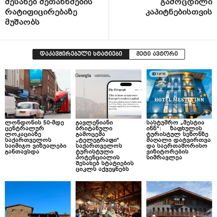
შესახებ შეთანხმების
გამოცდილი
რატიფიცირებაზე
კაპიტნებისთვის
მუშაობს
დაკავშირებული სტატიები
მეტი ავტორი
ლონდონის 50-მდე
გავლენიანი
სასტუმრო „მესტია
ცენტრალურ
ბრიტანული
ინნ“: ზაფხულის
ლოკაციაზე
გამოცემა
ტურისტულ სეზონზე
საქართველოს
„ტელეგრაფი“
მაღალი დატვირთვა
საიმიჯო ვიზუალები
საქართველოს
და საერთაშორისო
განთავსდა
ტურისტული
ვიზიტორების
პოტენციალის
სიმრავლეა
შესახებ სტატიების
ციკლს აქვეყნებს