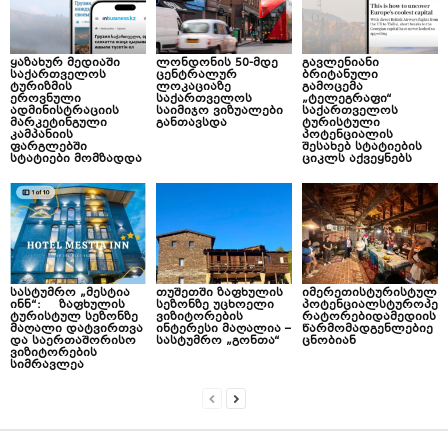
ყაზახურ მედიაში
ლონდონის 50-მდე
გავლენიანი
საქართველოს
ცენტრალურ
ბრიტანული
ტურიზმის
ლოკაციაზე
გამოცემა
ეროვნული
საქართველოს
„ტელეგრაფი“
ადმინისტრაციის
საიმიჯო ვიზუალები
საქართველოს
მარკეტინგული
განთავსდა
ტურისტული
კამპანიის
პოტენციალის
ფარგლებში
შესახებ სტატიების
სტატიები მომზადდა
ციკლს აქვეყნებს
სასტუმრო „მესტია
თუშეთში ზაფხულის
იმერეთისტურისტულ
ინნ“: ზაფხულის
სეზონზე უცხოელი
პოტენციალსტუროპე
ტურისტულ სეზონზე
ვიზიტორების
რატორებიდამედიის
მაღალი დატვირთვა
ინტერესი მაღალია –
წარმომადგენლებიე
და საერთაშორისო
სასტუმრო „გონთა“
ცნობიან
ვიზიტორების
სიმრავლეა