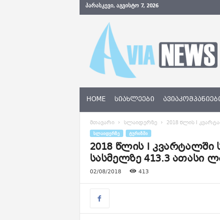
ᲞᲐᲠᲐᲡᲙᲔᲕᲘ, ᲐᲒᲕᲘᲡᲢᲝ 7, 2026
A
v
i
a
N
e
w
s
HOME
ᲡᲘᲐᲮᲚᲔᲔᲑᲘ
ᲐᲕᲘᲐᲙᲝᲛᲞᲐᲜᲘᲔᲑ
.
g
მთავარი
სლაიდერზე
2018 წლის I კვარტ
e
ᲡᲚᲐᲘᲓᲔᲠᲖᲔ
ᲢᲣᲠᲘᲖᲛᲘ
2018 წლის I კვარტალში
სასმელზე 413.3 ათასი 
02/08/2018
413