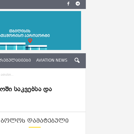
ᲠᲔᲒᲣᲚᲐᲪᲘᲔᲑᲘ
AVIATION NEWS
ათასი...
ში საკვებსა და
ᲑᲝᲚᲝᲡ ᲓᲐᲛᲐᲢᲔᲑᲣᲚᲘ