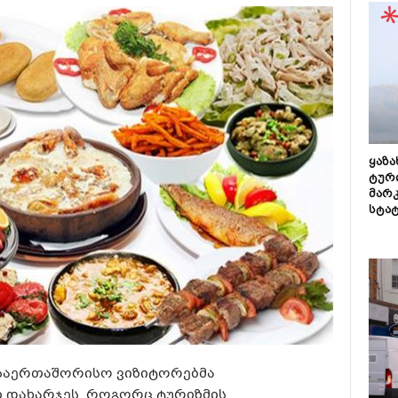
ყაზ
ტურ
მარ
სტა
 საერთაშორისო ვიზიტორებმა
 დახარჯეს. როგორც ტურიზმის