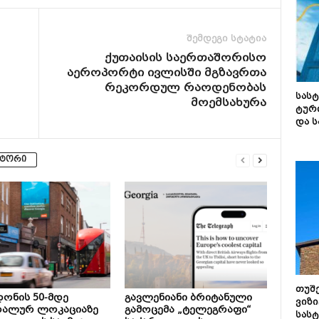
შემდეგი სტატია
ქუთაისის საერთაშორისო
აეროპორტი ივლისში მგზავრთა
რეკორდულ რაოდენობას
სას
მოემსახურა
ტურ
და ს
ვტორი
თუშ
ონის 50-მდე
გავლენიანი ბრიტანული
ვიზი
რალურ ლოკაციაზე
გამოცემა „ტელეგრაფი“
სას